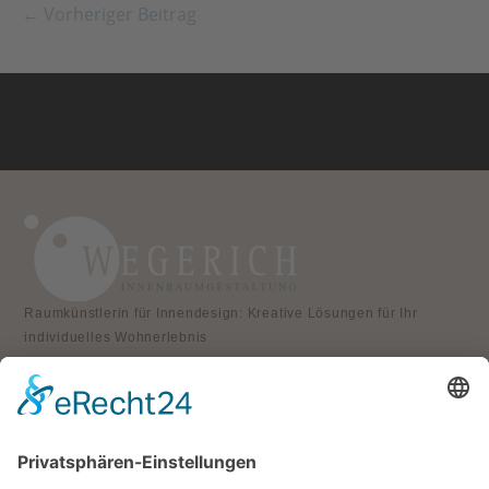
← Vorheriger Beitrag
Raumkünstlerin für Innendesign: Kreative Lösungen für Ihr
individuelles Wohnerlebnis
KONTAKT
Atelier für Innenraumgestaltung
Heike Wegerich
Am Born 9
37351 Dingelstädt OT Hüpstedt