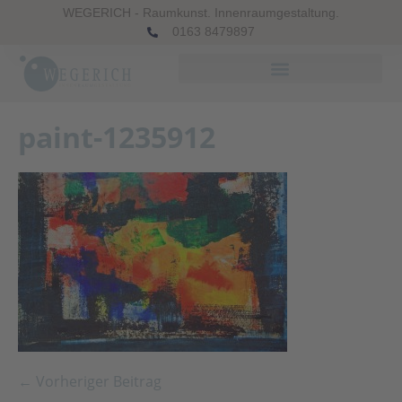
WEGERICH - Raumkunst. Innenraumgestaltung.
0163 8479897
paint-1235912
← Vorheriger Beitrag