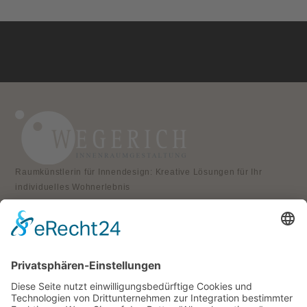
Raumkünstlerin für Innendesign: Kreative Lösungen für Ihr
individuelles Wohnerlebnis
KONTAKT
Atelier für Innenraumgestaltung
Heike Wegerich
Am Born 9
37351 Dingelstädt OT Hüpstedt
Telefon: 0163 8479897