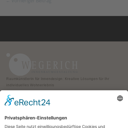
← Vorheriger Beitrag
Raumkünstlerin für Innendesign: Kreative Lösungen für Ihr
individuelles Wohnerlebnis
KONTAKT
Atelier für Innenraumgestaltung
Heike Wegerich
Am Born 9
37351 Dingelstädt OT Hüpstedt