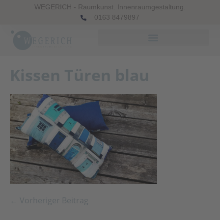
WEGERICH - Raumkunst. Innenraumgestaltung.
0163 8479897
Kissen Türen blau
← Vorheriger Beitrag