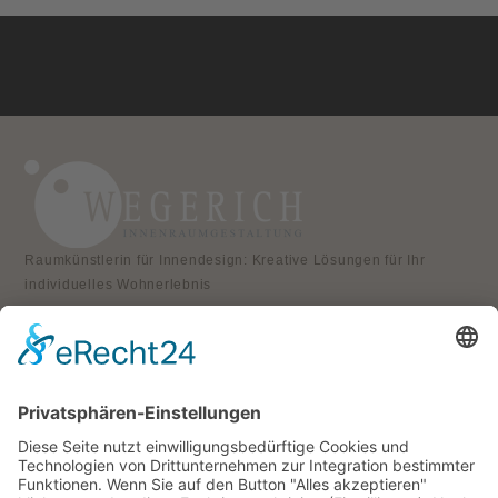
Raumkünstlerin für Innendesign: Kreative Lösungen für Ihr
individuelles Wohnerlebnis
KONTAKT
Atelier für Innenraumgestaltung
Heike Wegerich
Am Born 9
37351 Dingelstädt OT Hüpstedt
Telefon: 0163 8479897
RECHTLICHES