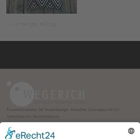
← Vorheriger Beitrag
Raumkünstlerin für Innendesign: Kreative Lösungen für Ihr
individuelles Wohnerlebnis
KONTAKT
Atelier für Innenraumgestaltung