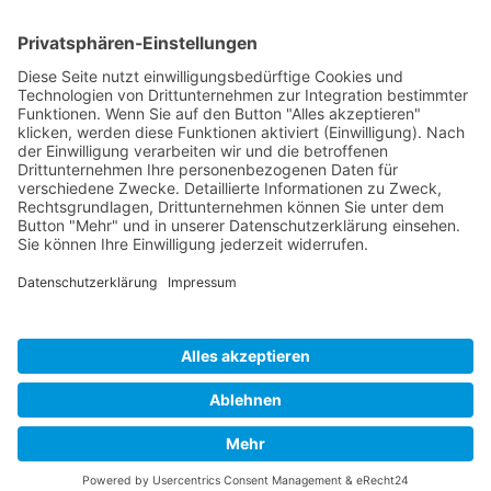
Heike Wegerich
Am Born 9
37351 Dingelstädt OT Hüpstedt
Telefon: 0163 8479897
RECHTLICHES
Impressum
Datenschutz
AGB
Widerrufsbelehrung
ÖFFNUNGSZEITEN
Montag - Freitag
Tel. 09:00 - 18:00
Ateliertermine nach Vereinbarung
Copyright © 2024 Wegerich Innenraumgestaltung - all rights reserved I Made
with by
DIE WEBAGENTUR
Alle Preise inkl. der gesetzlichen MwSt.