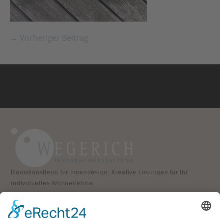
← Vorheriger Beitrag
Raumkünstlerin für Innendesign: Kreative Lösungen für Ihr
individuelles Wohnerlebnis
KONTAKT
Atelier für Innenraumgestaltung