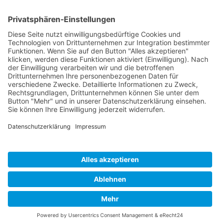
Heike Wegerich
Am Born 9
37351 Dingelstädt OT Hüpstedt
Telefon: 0163 8479897
RECHTLICHES
Impressum
Datenschutz
AGB
Widerrufsbelehrung
ÖFFNUNGSZEITEN
Montag - Freitag
Tel. 09:00 - 18:00
Ateliertermine nach Vereinbarung
Copyright © 2024 Wegerich Innenraumgestaltung - all rights reserved I Made
with by
DIE WEBAGENTUR
Alle Preise inkl. der gesetzlichen MwSt.