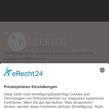
Raumkünstlerin für Innendesign: Kreative Lösungen für Ihr
individuelles Wohnerlebnis
KONTAKT
Atelier für Innenraumgestaltung
Heike Wegerich
Am Born 9
37351 Dingelstädt OT Hüpstedt
Telefon: 0163 8479897
RECHTLICHES
Impressum