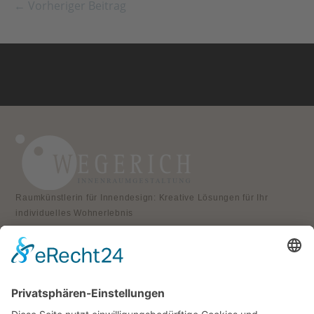
← Vorheriger Beitrag
Raumkünstlerin für Innendesign: Kreative Lösungen für Ihr
individuelles Wohnerlebnis
KONTAKT
Atelier für Innenraumgestaltung
Heike Wegerich
Am Born 9
37351 Dingelstädt OT Hüpstedt