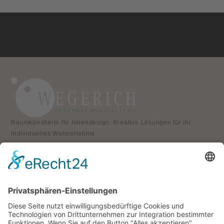
Raumkünstlerin für Innendesign: Kreative Lösungen für Ihr
individuelles Wohnerlebnis
KONTAKT
Atelier für Innenraumgestaltung
Heike Wegerich
Am Born 9
37351 Dingelstädt OT Hüpstedt
Telefon: 0163 8479897
RECHTLICHES