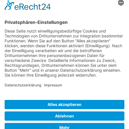
KONTAKT
Atelier für Innenraumgestaltung
Heike Wegerich
Am Born 9
37351 Dingelstädt OT Hüpstedt
Telefon: 0163 8479897
RECHTLICHES
Impressum
Datenschutz
AGB
Widerrufsbelehrung
ÖFFNUNGSZEITEN
Montag - Freitag
Tel. 09:00 - 18:00
Ateliertermine nach Vereinbarung
Copyright © 2024 Wegerich Innenraumgestaltung - all rights reserved I Made
with by
DIE WEBAGENTUR