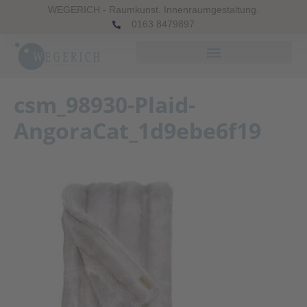
WEGERICH - Raumkunst. Innenraumgestaltung.
0163 8479897
csm_98930-Plaid-
AngoraCat_1d9ebe6f19