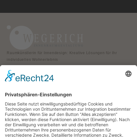
Raumkünstlerin für Innendesign: Kreative Lösungen für Ihr
individuelles Wohnerlebnis
KONTAKT
Atelier für Innenraumgestaltung
Heike Wegerich
Am Born 9
37351 Dingelstädt OT Hüpstedt
Telefon: 0163 8479897
RECHTLICHES
Impressum
Datenschutz
AGB