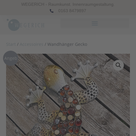
WEGERICH - Raumkunst. Innenraumgestaltung.
0163 8479897
Start
/
Accessoires
/ Wandhänger Gecko
Angeb
ot!