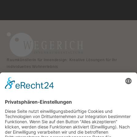
Raumkünstlerin für Innendesign: Kreative Lösungen für Ihr
individuelles Wohnerlebnis
KONTAKT
Atelier für Innenraumgestaltung
Heike Wegerich
Am Born 9
37351 Dingelstädt OT Hüpstedt
Telefon: 0163 8479897
RECHTLICHES
Impressum
Datenschutz