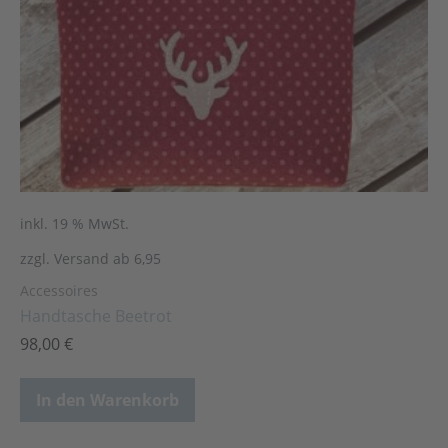
inkl. 19 % MwSt.
zzgl. Versand ab 6,95
Accessoires
Handtasche Beetrot
98,00
€
In den Warenkorb