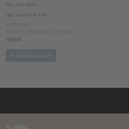
inkl. 19 % MwSt.
zzgl. Versand ab 6,95
Accessoires
Serviette Laubzweig Sage_weiß
19,90
€
In den Warenkorb