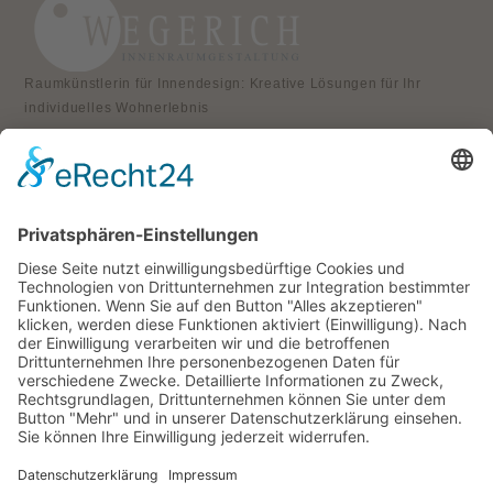
Raumkünstlerin für Innendesign: Kreative Lösungen für Ihr
individuelles Wohnerlebnis
KONTAKT
Atelier für Innenraumgestaltung
Heike Wegerich
Am Born 9
37351 Dingelstädt OT Hüpstedt
Telefon: 0163 8479897
RECHTLICHES
Impressum
Datenschutz
AGB
Widerrufsbelehrung
ÖFFNUNGSZEITEN
Montag - Freitag