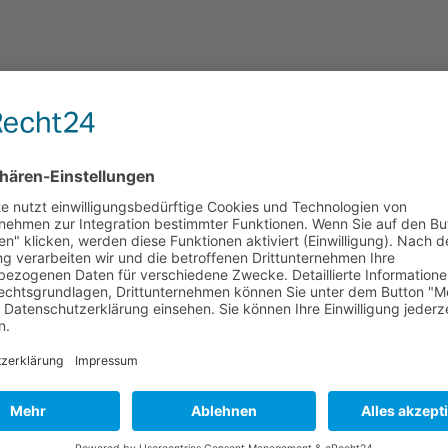
kstarkem Blättermotiv.