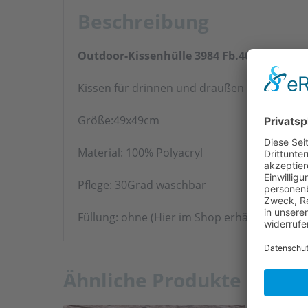
Beschreibung
Outdoor-Kissenhülle 3984 Fb.40
von Apelt
Kissen für drinnen und draußen mit ausdruc
Größe:49x49cm
Material: 100% Polyacryl
Pflege: 30Grad waschbar
Füllung: ohne (Hier im Shop erhältlich)
Ähnliche Produkte