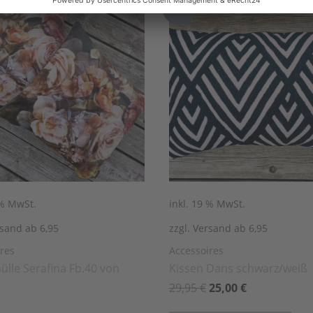
Angeb
ot!
 % MwSt.
inkl. 19 % MwSt.
rsand ab 6,95
zzgl. Versand ab 6,95
res
Accessoires
ülle Serafina Fb.40 von
Kissen Dans schwarz/weiß
29,95
€
25,00
€