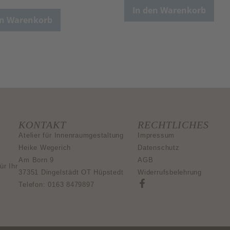
In den Warenkorb
en Warenkorb
KONTAKT
RECHTLICHES
Atelier für Innenraumgestaltung
Impressum
Heike Wegerich
Datenschutz
Am Born 9
AGB
ür Ihr
37351 Dingelstädt OT Hüpstedt
Widerrufsbelehrung
Telefon: 0163 8479897