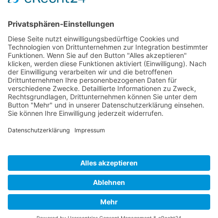
Heike Wegerich
Am Born 9
37351 Dingelstädt OT Hüpstedt
Telefon: 0163 8479897
RECHTLICHES
Impressum
Datenschutz
AGB
Widerrufsbelehrung
ÖFFNUNGSZEITEN
Montag - Freitag
Tel. 09:00 - 18:00
Ateliertermine nach Vereinbarung
Copyright © 2024 Wegerich Innenraumgestaltung - all rights reserved I Made
with by
DIE WEBAGENTUR
Alle Preise inkl. der gesetzlichen MwSt.