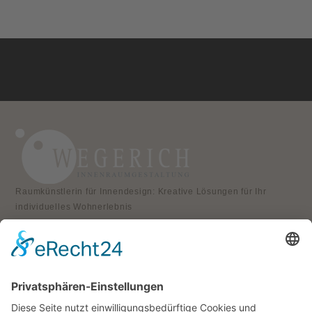
Raumkünstlerin für Innendesign: Kreative Lösungen für Ihr
individuelles Wohnerlebnis
KONTAKT
Atelier für Innenraumgestaltung
Heike Wegerich
Am Born 9
37351 Dingelstädt OT Hüpstedt