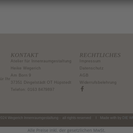
KONTAKT
RECHTLICHES
Atelier für Innenraumgestaltung
Impressum
Heike Wegerich
Datenschutz
Am Born 9
AGB
ür Ihr
37351 Dingelstädt OT Hüpstedt
Widerrufsbelehrung
Telefon: 0163 8479897
2024 Wegerich Innenraumgestaltung - all rights reserved I Made with by
DIE 
Alle Preise inkl. der gesetzlichen MwSt.