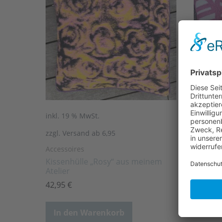
ot!
inkl. 19 % MwSt.
inkl. 19
zzgl. Versand ab 6,95
zzgl. Ve
Accessoires
Accessoi
Kissenhülle „Rosy“ aus meinem
Kissen 
Atelier
46,95
€
42,95
€
In d
In den Warenkorb