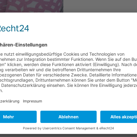
 % MwSt.
rsand ab 6,95
res
„Rafia“ von der Firma Apelt
39,00
€
en Warenkorb