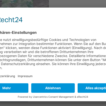
 % MwSt.
rsand ab 6,95
res
ufer 9586 Fb. 40
24,99
€
en Warenkorb