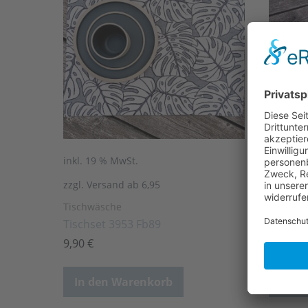
ot!
inkl. 19 % MwSt.
inkl. 19
zzgl. Versand ab 6,95
zzgl. Ve
Tischwäsche
Accessoi
Tischset 3953 Fb89
Tischlä
9,90
€
29,95
€
In den Warenkorb
In d