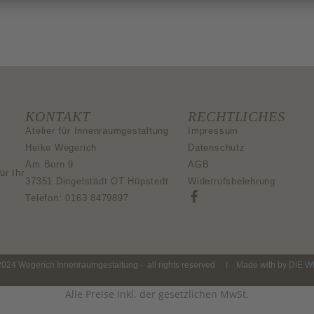
KONTAKT
RECHTLICHES
Atelier für Innenraumgestaltung
Impressum
Heike Wegerich
Datenschutz
Am Born 9
AGB
ür Ihr
37351 Dingelstädt OT Hüpstedt
Widerrufsbelehrung
Telefon: 0163 8479897
2024 Wegerich Innenraumgestaltung - all rights reserved I Made with by
DIE 
Alle Preise inkl. der gesetzlichen MwSt.