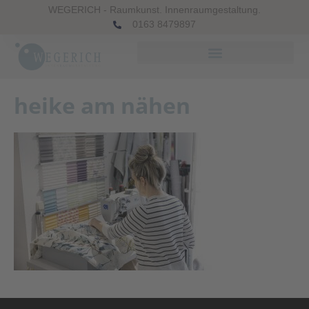
WEGERICH - Raumkunst. Innenraumgestaltung.
0163 8479897
heike am nähen