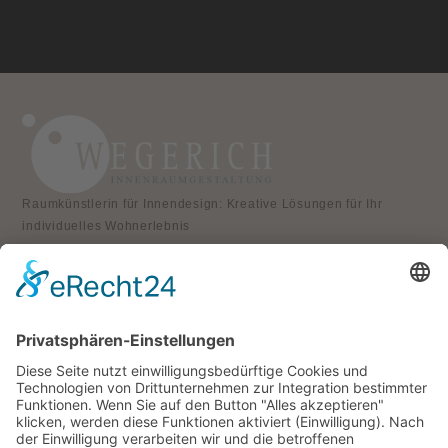
Raumkünstlerin für Innendesign: Kreative Lösungen für Ihr
individuelles Wohnerlebnis
KONTAKT
Atelier für Innenraumgestaltung
Heike Wegerich
Am Born 9
37351 Dingelstädt OT Hüpstedt
Telefon: 0163 8479897
RECHTLICHES
Impressum
Datenschutz