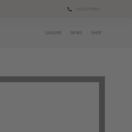
0163 8479897
GALERIE
NEWS
SHOP