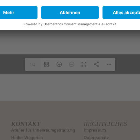
1/2
KONTAKT
RECHTLICHES
Atelier für Innenraumgestaltung
Impressum
Heike Wegerich
Datenschutz