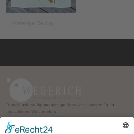
← Vorheriger Beitrag
Raumkünstlerin für Innendesign: Kreative Lösungen für Ihr
individuelles Wohnerlebnis
KONTAKT
Atelier für Innenraumgestaltung