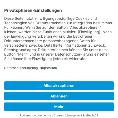
Heike Wegerich
Am Born 9
37351 Dingelstädt OT Hüpstedt
Telefon: 0163 8479897
RECHTLICHES
Impressum
Datenschutz
AGB
Widerrufsbelehrung
ÖFFNUNGSZEITEN
Montag - Freitag
Tel. 09:00 - 18:00
Ateliertermine nach Vereinbarung
Copyright © 2024 Wegerich Innenraumgestaltung - all rights reserved I Made
with by
DIE WEBAGENTUR
Alle Preise inkl. der gesetzlichen MwSt.