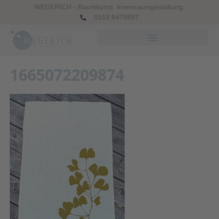
WEGERICH - Raumkunst. Innenraumgestaltung.
0163 8479897
1665072209874