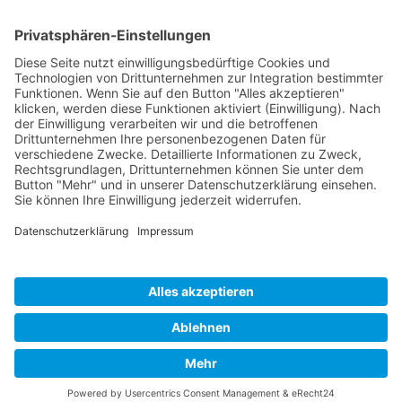
Heike Wegerich
Am Born 9
37351 Dingelstädt OT Hüpstedt
Telefon: 0163 8479897
RECHTLICHES
Impressum
Datenschutz
AGB
Widerrufsbelehrung
ÖFFNUNGSZEITEN
Montag - Freitag
Tel. 09:00 - 18:00
Ateliertermine nach Vereinbarung
Copyright © 2024 Wegerich Innenraumgestaltung - all rights reserved I Made
with by
DIE WEBAGENTUR
Alle Preise inkl. der gesetzlichen MwSt.