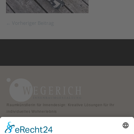
← Vorheriger Beitrag
Raumkünstlerin für Innendesign: Kreative Lösungen für Ihr
individuelles Wohnerlebnis
KONTAKT
Atelier für Innenraumgestaltung