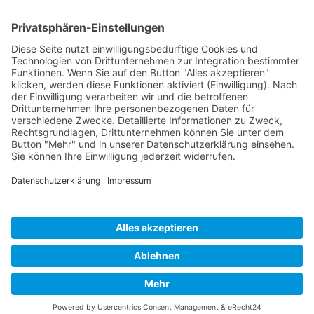
Heike Wegerich
Am Born 9
37351 Dingelstädt OT Hüpstedt
Telefon: 0163 8479897
RECHTLICHES
Impressum
Datenschutz
AGB
Widerrufsbelehrung
ÖFFNUNGSZEITEN
Montag - Freitag
Tel. 09:00 - 18:00
Ateliertermine nach Vereinbarung
Copyright © 2024 Wegerich Innenraumgestaltung - all rights reserved I Made
with by
DIE WEBAGENTUR
Alle Preise inkl. der gesetzlichen MwSt.