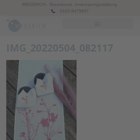
WEGERICH - Raumkunst. Innenraumgestaltung.
0163 8479897
IMG_20220504_082117