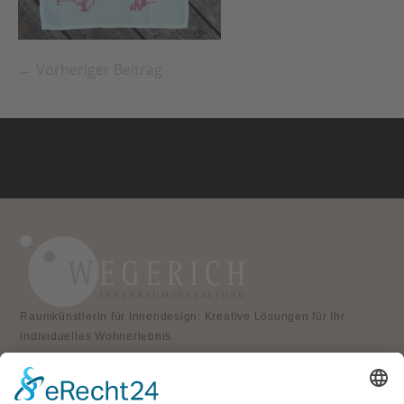
← Vorheriger Beitrag
Raumkünstlerin für Innendesign: Kreative Lösungen für Ihr
individuelles Wohnerlebnis
KONTAKT
Atelier für Innenraumgestaltung