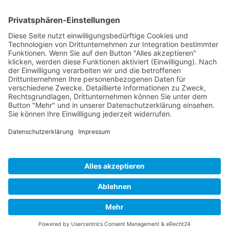
Heike Wegerich
Am Born 9
37351 Dingelstädt OT Hüpstedt
Telefon: 0163 8479897
RECHTLICHES
Impressum
Datenschutz
AGB
Widerrufsbelehrung
ÖFFNUNGSZEITEN
Montag - Freitag
Tel. 09:00 - 18:00
Ateliertermine nach Vereinbarung
Copyright © 2024 Wegerich Innenraumgestaltung - all rights reserved I Made
with by
DIE WEBAGENTUR
Alle Preise inkl. der gesetzlichen MwSt.