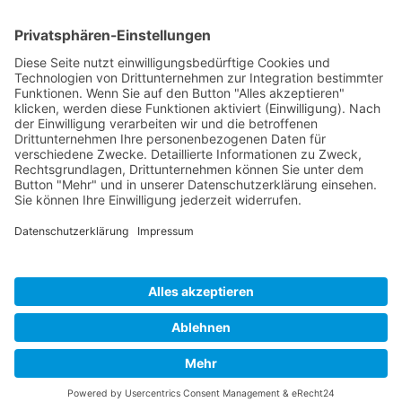
Heike Wegerich
Am Born 9
37351 Dingelstädt OT Hüpstedt
Telefon: 0163 8479897
RECHTLICHES
Impressum
Datenschutz
AGB
Widerrufsbelehrung
ÖFFNUNGSZEITEN
Montag - Freitag
Tel. 09:00 - 18:00
Ateliertermine nach Vereinbarung
Copyright © 2024 Wegerich Innenraumgestaltung - all rights reserved I Made
with by
DIE WEBAGENTUR
Alle Preise inkl. der gesetzlichen MwSt.