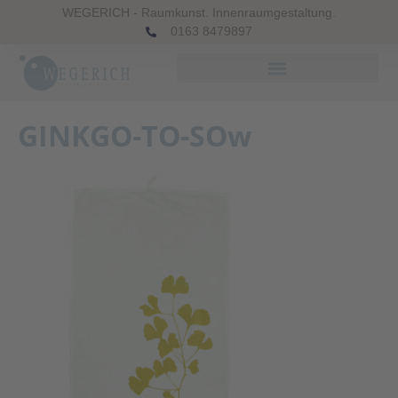
WEGERICH - Raumkunst. Innenraumgestaltung.
0163 8479897
GINKGO-TO-SOw