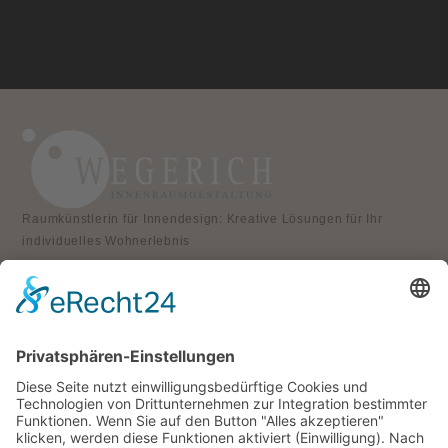
Raumkünstlerin für Innendesign: Kreative Lösungen für Ihr
individuelles Wohnerlebnis
KONTAKT
Atelier für Innenraumgestaltung
Heike Wegerich
Am Born 9
37351 Dingelstädt OT Hüpstedt
Telefon: 0163 8479897
RECHTLICHES
Impressum