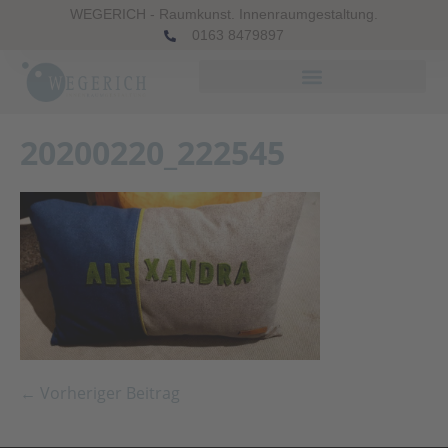
WEGERICH - Raumkunst. Innenraumgestaltung.
0163 8479897
20200220_222545
← Vorheriger Beitrag