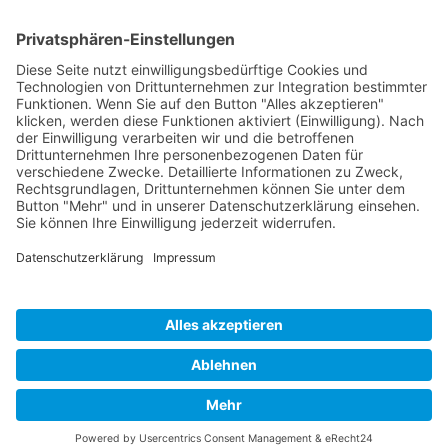
Heike Wegerich
Am Born 9
37351 Dingelstädt OT Hüpstedt
Telefon: 0163 8479897
RECHTLICHES
Impressum
Datenschutz
AGB
Widerrufsbelehrung
ÖFFNUNGSZEITEN
Montag - Freitag
Tel. 09:00 - 18:00
Ateliertermine nach Vereinbarung
Copyright © 2024 Wegerich Innenraumgestaltung - all rights reserved I Made
with by
DIE WEBAGENTUR
Alle Preise inkl. der gesetzlichen MwSt.