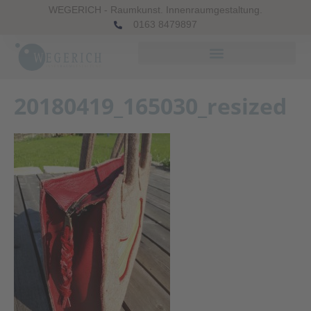
WEGERICH - Raumkunst. Innenraumgestaltung.
0163 8479897
20180419_165030_resized