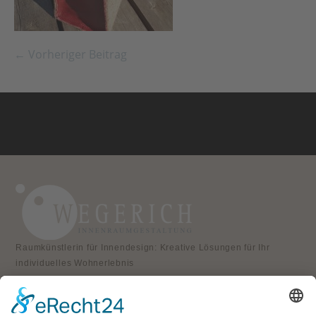
← Vorheriger Beitrag
Raumkünstlerin für Innendesign: Kreative Lösungen für Ihr
individuelles Wohnerlebnis
KONTAKT
Atelier für Innenraumgestaltung