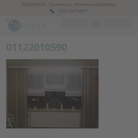
WEGERICH - Raumkunst. Innenraumgestaltung.
0163 8479897
01122010590