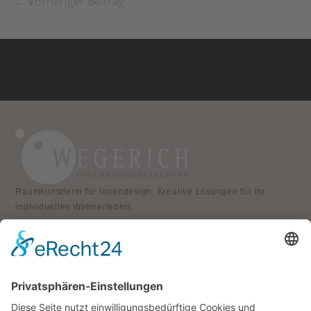
← Vorheriger Beitrag
Raumkünstlerin für Innendesign: Kreative Lösungen für Ihr
individuelles Wohnerlebnis
KONTAKT
Atelier für Innenraumgestaltung
Heike Wegerich
Am Born 9
37351 Dingelstädt OT Hüpstedt